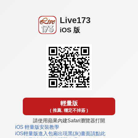
Live173
iOS 版
輕量版
( 推薦, 穩定不掉簽 )
請使用蘋果內建Safari瀏覽器打開
iOS 輕量版安裝教學
iOS輕量版進入包廂出現黑(灰)畫面請點此