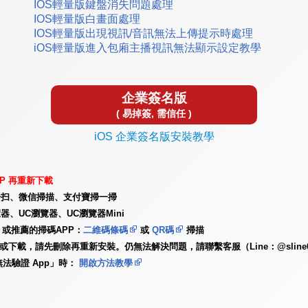
IOS輕量版鍵盤消失問題處理
IOS輕量版白畫面處理
IOS輕量版出現視訊/音訊無法上傳提示時處理
iOS輕量版進入包廂主播視訊無法顯示設定教學
企業簽名版
( 易掉簽, 需信任 )
iOS 企業簽名版安裝教學
P 再重新下載
一扫、微信掃描、支付寶掃一掃
器、UC瀏覽器、UC瀏覽器Mini
或推薦的掃碼APP：
二維碼條碼
或
QR碼
掃描
更新或下載，請先刪除再重新安裝。仍無法解決問題，請聯繫客服（Line：@slin
無法驗證 App」時：
開啟方法教學